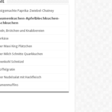
ste
stgemachte Paprika-Zwiebel-Chutney
𝗮𝘂𝗺𝗲𝗻𝗸𝘂𝗰𝗵𝗲𝗻-𝗔𝗽𝗳𝗲𝗹𝗯𝗹𝗲𝗰𝗵𝗸𝘂𝗰𝗵𝗲𝗻-
𝘀𝗰𝗵𝗸𝘂𝗰𝗵𝗲𝗻
eln, Brötchen und Knabbereien
erkäse
er Maxi King Plätzchen
er Milch Schnitte Quarkkuchen
enkohl Schnitzel
offelgratin
er Nudelsalat mit Hackfleisch
aumenmuffins