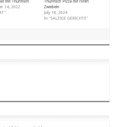
lat mit Thunfisch
Thunfisch Pizza mit roten
r 14, 2022
Zwiebeln
AT"
July 18, 2024
In "SALZIGE GERICHTE"