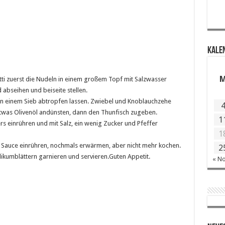
KALE
tti zuerst die Nudeln in einem großem Topf mit Salzwasser
 abseihen und beiseite stellen.
in einem Sieb abtropfen lassen. Zwiebel und Knoblauchzehe
etwas Olivenöl andünsten, dann den Thunfisch zugeben.
1
 einrühren und mit Salz, ein wenig Zucker und Pfeffer
1
e Sauce einrühren, nochmals erwärmen, aber nicht mehr kochen.
2
silikumblättern garnieren und servieren.Guten Appetit.
« N