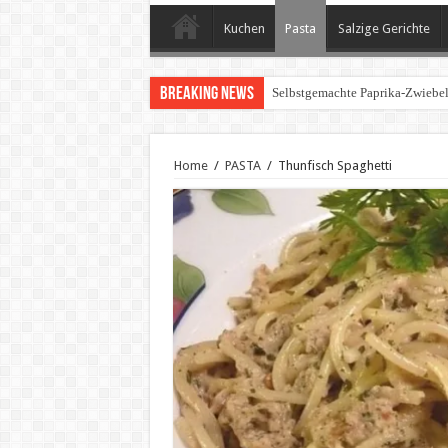
Kuchen
Pasta
Salzige Gerichte
Breaking News
Selbstgemachte Paprika-Zwiebe
Home
/
PASTA
/
Thunfisch Spaghetti