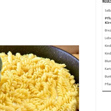
Neue
Selb
𝗣𝗳𝗹
𝗞𝗶𝗿
Brez
Leb
Kind
Kind
Blum
Kart
Bunt
Pfl