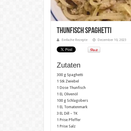
Thunfisch Spaghetti
Einfache Rezepte
December 10, 2023
Zutaten
300 g Spaghetti
1 Stk Zwiebel
1 Dose Thunfisch
1 EL Olivenöl
100 g Schlagobers
1 EL Tomatenmark
3 EL Dill – TK
1 Prise Pfeffer
1 Prise Salz