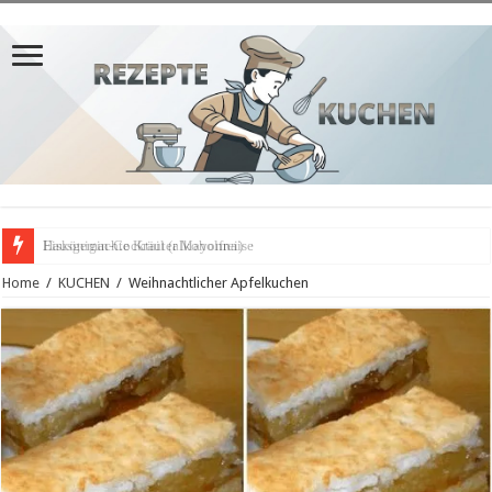
Hausgemachte Kräuter Mayonnaise
Home
/
KUCHEN
/
Weihnachtlicher Apfelkuchen