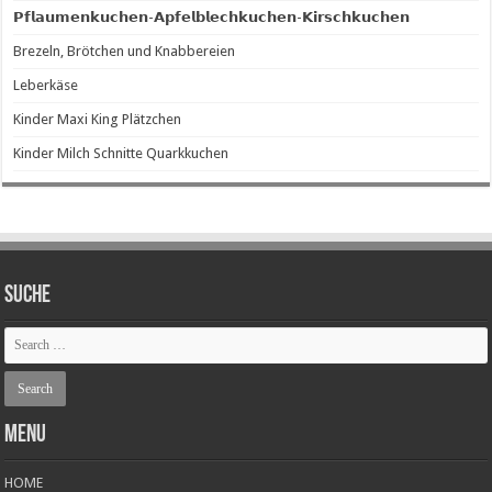
𝗣𝗳𝗹𝗮𝘂𝗺𝗲𝗻𝗸𝘂𝗰𝗵𝗲𝗻-𝗔𝗽𝗳𝗲𝗹𝗯𝗹𝗲𝗰𝗵𝗸𝘂𝗰𝗵𝗲𝗻-𝗞𝗶𝗿𝘀𝗰𝗵𝗸𝘂𝗰𝗵𝗲𝗻
Brezeln, Brötchen und Knabbereien
Leberkäse
Kinder Maxi King Plätzchen
Kinder Milch Schnitte Quarkkuchen
SUCHE
Menu
HOME