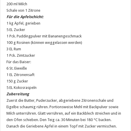
200 ml Milch
Schale von 1 Zitrone
Für die Apfelschicht:
1 kg Äpfel, gerieben
5 EL Zucker
1 Pck. Puddingpulver mit Bananengeschmack
100 g Rosinen (können weggelassen werden)
3 EL Rum
1 Pck. Zimtzucker
Für das Baiser:
6 St. Eiweiße
1 EL Zitronensaft
150 g Zucker
5 EL Kokosraspeln
Zubereitung
Zuerst die Butter, Puderzucker, abgeriebene Zitronenschale und
Eigelbe schaumig rühren. Portionsweise Mehl mit Backpulver sowie
Milch unterrühren. Glatt verrühren, auf ein Backblech streichen und in
den Ofen schieben. Den Teig ca. 30 Minuten bei 180 °C backen.
Danach die Geriebene Äpfel in einem Topf mit Zucker vermischen.