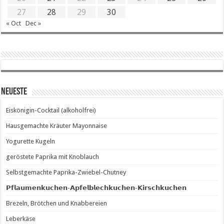
27
28
29
30
« Oct
Dec »
Neueste
Eiskönigin-Cocktail (alkoholfrei)
Hausgemachte Kräuter Mayonnaise
Yogurette Kugeln
geröstete Paprika mit Knoblauch
Selbstgemachte Paprika-Zwiebel-Chutney
𝗣𝗳𝗹𝗮𝘂𝗺𝗲𝗻𝗸𝘂𝗰𝗵𝗲𝗻-𝗔𝗽𝗳𝗲𝗹𝗯𝗹𝗲𝗰𝗵𝗸𝘂𝗰𝗵𝗲𝗻-𝗞𝗶𝗿𝘀𝗰𝗵𝗸𝘂𝗰𝗵𝗲𝗻
Brezeln, Brötchen und Knabbereien
Leberkäse