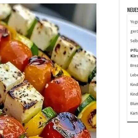
Neue
Yogu
gerö
Selb
𝗣𝗳𝗹
𝗞𝗶𝗿
Brez
Leb
Kind
Kind
Blum
Kart