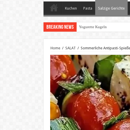
Kuchen
Pasta
Salzige Gerichte
Breaking News
Yogurette Kugeln
Home
/
SALAT
/
Sommerliche Antipasti-Spieße