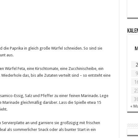
KALE
 die Paprika in gleich große Würfel schneiden. So sind sie
unt aus.
en Würfel Feta, eine Kirschtomate, eine Zucchinischeibe, ein
Wiederhole das, bis alle Zutaten verteilt sind – so entsteht eine
1
2
alsamico-Essig, Salz und Pfeffer zu einer feinen Marinade. Lege
3
die Marinade gleichmäßig darüber. Lass die Spieße etwa 15
« M
eht.
n Servierplatte an und garniere sie großzügig mit frischen
ideal als sommerlicher Snack oder als bunter Start in ein