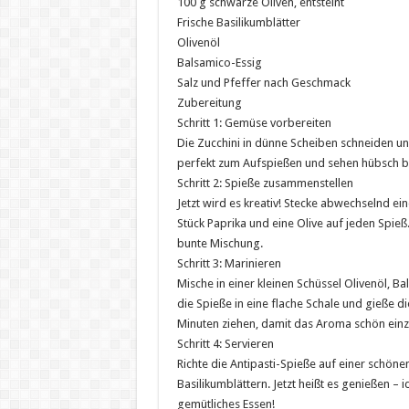
100 g schwarze Oliven, entsteint
Frische Basilikumblätter
Olivenöl
Balsamico-Essig
Salz und Pfeffer nach Geschmack
Zubereitung
Schritt 1: Gemüse vorbereiten
Die Zucchini in dünne Scheiben schneiden und
perfekt zum Aufspießen und sehen hübsch b
Schritt 2: Spieße zusammenstellen
Jetzt wird es kreativ! Stecke abwechselnd ein
Stück Paprika und eine Olive auf jeden Spieß. 
bunte Mischung.
Schritt 3: Marinieren
Mische in einer kleinen Schüssel Olivenöl, B
die Spieße in eine flache Schale und gieße 
Minuten ziehen, damit das Aroma schön einzi
Schritt 4: Servieren
Richte die Antipasti-Spieße auf einer schöne
Basilikumblättern. Jetzt heißt es genießen – 
gemütliches Essen!