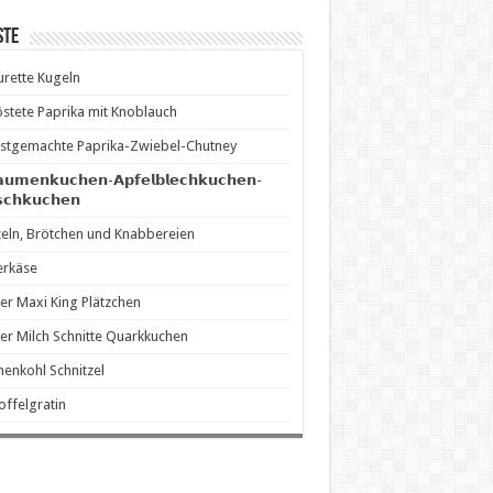
ste
rette Kugeln
stete Paprika mit Knoblauch
stgemachte Paprika-Zwiebel-Chutney
𝗮𝘂𝗺𝗲𝗻𝗸𝘂𝗰𝗵𝗲𝗻-𝗔𝗽𝗳𝗲𝗹𝗯𝗹𝗲𝗰𝗵𝗸𝘂𝗰𝗵𝗲𝗻-
𝘀𝗰𝗵𝗸𝘂𝗰𝗵𝗲𝗻
eln, Brötchen und Knabbereien
erkäse
er Maxi King Plätzchen
er Milch Schnitte Quarkkuchen
enkohl Schnitzel
offelgratin