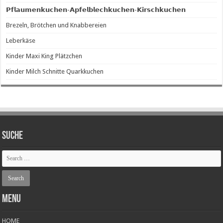
𝗣𝗳𝗹𝗮𝘂𝗺𝗲𝗻𝗸𝘂𝗰𝗵𝗲𝗻-𝗔𝗽𝗳𝗲𝗹𝗯𝗹𝗲𝗰𝗵𝗸𝘂𝗰𝗵𝗲𝗻-𝗞𝗶𝗿𝘀𝗰𝗵𝗸𝘂𝗰𝗵𝗲𝗻
Brezeln, Brötchen und Knabbereien
Leberkäse
Kinder Maxi King Plätzchen
Kinder Milch Schnitte Quarkkuchen
SUCHE
Menu
HOME