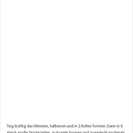
Teig kräftig durchkneten, halbieren und in 2 Rollen formen. Dann in 6
gleich große Stücke teilen, zu Kugeln formen und zugedeckt nochmals