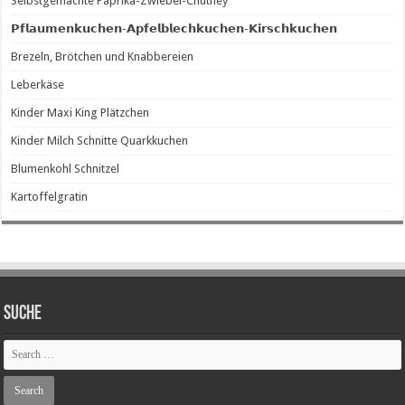
Selbstgemachte Paprika-Zwiebel-Chutney
𝗣𝗳𝗹𝗮𝘂𝗺𝗲𝗻𝗸𝘂𝗰𝗵𝗲𝗻-𝗔𝗽𝗳𝗲𝗹𝗯𝗹𝗲𝗰𝗵𝗸𝘂𝗰𝗵𝗲𝗻-𝗞𝗶𝗿𝘀𝗰𝗵𝗸𝘂𝗰𝗵𝗲𝗻
Brezeln, Brötchen und Knabbereien
Leberkäse
Kinder Maxi King Plätzchen
Kinder Milch Schnitte Quarkkuchen
Blumenkohl Schnitzel
Kartoffelgratin
SUCHE