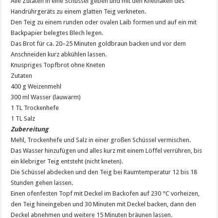
Alle Zutaten in eine Schüssel geben und mit den Knethaken des
Handrührgeräts zu einem glatten Teig verkneten.
Den Teig zu einem runden oder ovalen Laib formen und auf ein mit
Backpapier belegtes Blech legen.
Das Brot für ca. 20–25 Minuten goldbraun backen und vor dem
Anschneiden kurz abkühlen lassen.
Knuspriges Topfbrot ohne Kneten
Zutaten
400 g Weizenmehl
300 ml Wasser (lauwarm)
1 TL Trockenhefe
1 TL Salz
Zubereitung
Mehl, Trockenhefe und Salz in einer großen Schüssel vermischen.
Das Wasser hinzufügen und alles kurz mit einem Löffel verrühren, bis
ein klebriger Teig entsteht (nicht kneten).
Die Schüssel abdecken und den Teig bei Raumtemperatur 12 bis 18
Stunden gehen lassen.
Einen ofenfesten Topf mit Deckel im Backofen auf 230 °C vorheizen,
den Teig hineingeben und 30 Minuten mit Deckel backen, dann den
Deckel abnehmen und weitere 15 Minuten bräunen lassen.