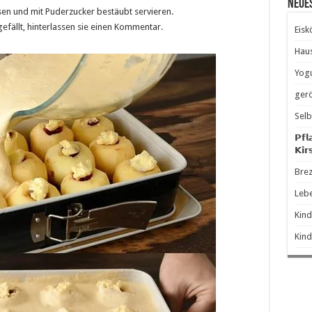
Neue
en und mit Puderzucker bestäubt servieren.
gefällt, hinterlassen sie einen Kommentar.
Eisk
Hau
Yogu
gerö
Selb
𝗣𝗳𝗹
𝗞𝗶𝗿
Brez
Leb
Kind
Kind