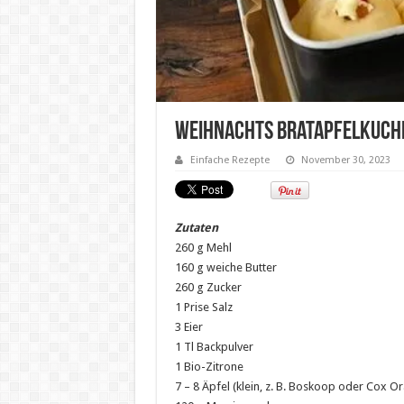
Weihnachts Bratapfelkuch
Einfache Rezepte
November 30, 2023
Zutaten
260 g Mehl
160 g weiche Butter
260 g Zucker
1 Prise Salz
3 Eier
1 Tl Backpulver
1 Bio-Zitrone
7 – 8 Äpfel (klein, z. B. Boskoop oder Cox O