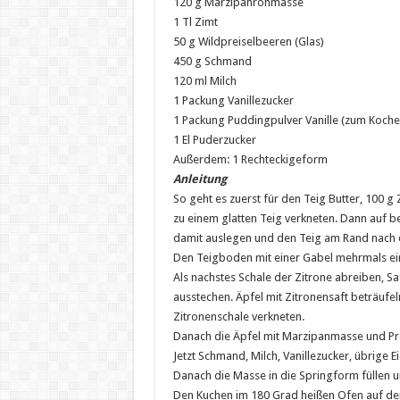
120 g Marzipanrohmasse
1 Tl Zimt
50 g Wildpreiselbeeren (Glas)
450 g Schmand
120 ml Milch
1 Packung Vanillezucker
1 Packung Puddingpulver Vanille (zum Koche
1 El Puderzucker
Außerdem: 1 Rechteckigeform
Anleitung
So geht es zuerst für den Teig Butter, 100 g 
zu einem glatten Teig verkneten. Dann auf b
damit auslegen und den Teig am Rand nach 
Den Teigboden mit einer Gabel mehrmals ein
Als nachstes Schale der Zitrone abreiben, S
ausstechen. Äpfel mit Zitronensaft beträuf
Zitronenschale verkneten.
Danach die Äpfel mit Marzipanmasse und Pre
Jetzt Schmand, Milch, Vanillezucker, übrige E
Danach die Masse in die Springform füllen u
Den Kuchen im 180 Grad heißen Ofen auf der 