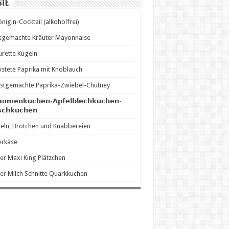
ste
önigin-Cocktail (alkoholfrei)
sgemachte Kräuter Mayonnaise
rette Kugeln
stete Paprika mit Knoblauch
stgemachte Paprika-Zwiebel-Chutney
𝗮𝘂𝗺𝗲𝗻𝗸𝘂𝗰𝗵𝗲𝗻-𝗔𝗽𝗳𝗲𝗹𝗯𝗹𝗲𝗰𝗵𝗸𝘂𝗰𝗵𝗲𝗻-
𝘀𝗰𝗵𝗸𝘂𝗰𝗵𝗲𝗻
eln, Brötchen und Knabbereien
erkäse
er Maxi King Plätzchen
er Milch Schnitte Quarkkuchen