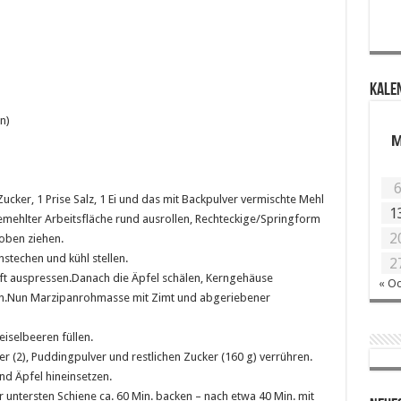
KALE
n)
Zucker, 1 Prise Salz, 1 Ei und das mit Backpulver vermischte Mehl
1
emehlter Arbeitsfläche rund ausrollen, Rechteckige/Springform
2
oben ziehen.
stechen und kühl stellen.
2
aft auspressen.Danach die Äpfel schälen, Kerngehäuse
« Oc
eln.Nun Marzipanrohmasse mit Zimt und abgeriebener
iselbeeren füllen.
ier (2), Puddingpulver und restlichen Zucker (160 g) verrühren.
nd Äpfel hineinsetzen.
untersten Schiene ca. 60 Min. backen – nach etwa 40 Min. mit