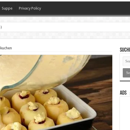
Suppe
Privacy Policy
)
lkuchen
SUCH
ADS