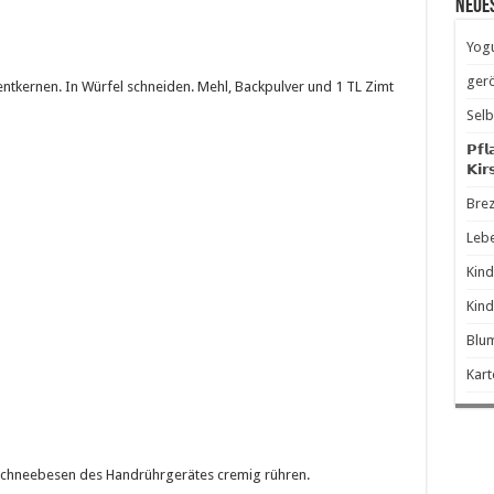
Neue
Yogu
gerö
d entkernen. In Würfel schneiden. Mehl, Backpulver und 1 TL Zimt
Selb
𝗣𝗳𝗹
𝗞𝗶𝗿
Brez
Leb
Kind
Kind
Blum
Kart
 Schneebesen des Handrührgerätes cremig rühren.