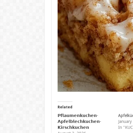
Related
𝗣𝗳𝗹𝗮𝘂𝗺𝗲𝗻𝗸𝘂𝗰𝗵𝗲𝗻-
Apfelkü
𝗔𝗽𝗳𝗲𝗹𝗯𝗹𝗲𝗰𝗵𝗸𝘂𝗰𝗵𝗲𝗻-
January
𝗞𝗶𝗿𝘀𝗰𝗵𝗸𝘂𝗰𝗵𝗲𝗻
In "KU