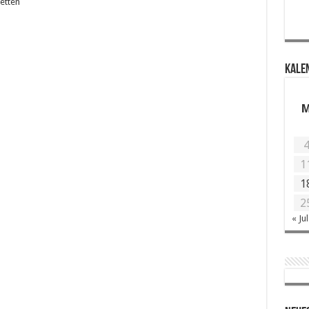
etten
KALE
1
1
2
« Jul