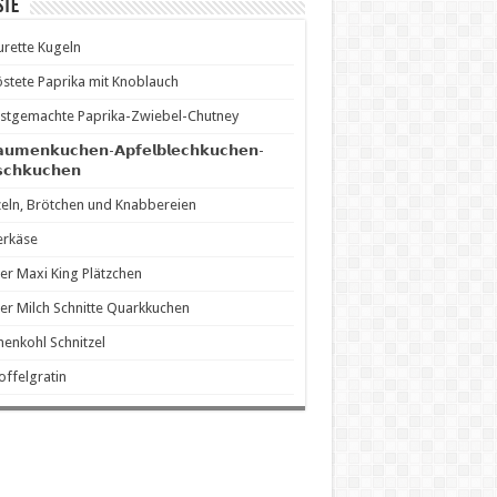
ste
rette Kugeln
stete Paprika mit Knoblauch
stgemachte Paprika-Zwiebel-Chutney
𝗮𝘂𝗺𝗲𝗻𝗸𝘂𝗰𝗵𝗲𝗻-𝗔𝗽𝗳𝗲𝗹𝗯𝗹𝗲𝗰𝗵𝗸𝘂𝗰𝗵𝗲𝗻-
𝘀𝗰𝗵𝗸𝘂𝗰𝗵𝗲𝗻
eln, Brötchen und Knabbereien
erkäse
er Maxi King Plätzchen
er Milch Schnitte Quarkkuchen
enkohl Schnitzel
offelgratin