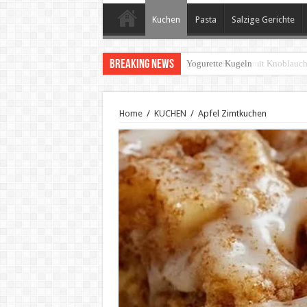
Kuchen
Pasta
Salzige Gerichte
Breaking News
geröstete Paprika mit Knoblauc
Home
/
KUCHEN
/
Apfel Zimtkuchen