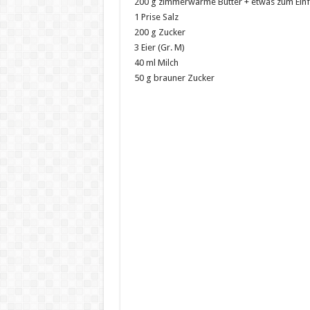
200 g zimmerwarme Butter + etwas zum Einf
1 Prise Salz
200 g Zucker
3 Eier (Gr. M)
40 ml Milch
50 g brauner Zucker