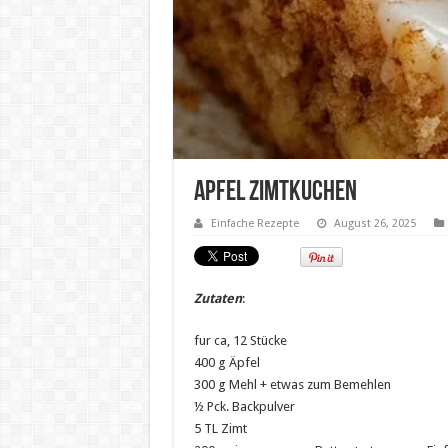
Apfel Zimtkuchen
Einfache Rezepte
August 26, 2025
Zutaten
:
fur ca, 12 Stücke
400 g Äpfel
300 g Mehl + etwas zum Bemehlen
½ Pck. Backpulver
5 TL Zimt