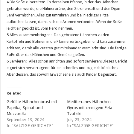
4 Die Soße zubereiten: In derselben Pfanne, in der das Hähnchen
gebraten wurde, die Hühnerbrühe, den Zitronensaft und den Dijon-
Senf vermischen. Alles gut umrühren und bei niedriger Hitze
aufkochen lassen, damit sich die Aromen verbinden. Wenn die Soße
leicht eingedickt ist, vom Herd nehmen.
5 Alles zusammenbringen: Das gebratene Hähnchen zu den
Kartoffeln und Bohnen in die Pfanne zurückgeben und kurz zusammen
erhitzen, damit alle Zutaten gut miteinander vermischt sind. Die fertige
Soße über das Hähnchen und Gemüse gießen.
6 Servieren: Alles schön anrichten und sofort servieren! Dieses Gericht
eignet sich hervorragend für ein schnelles und zugleich köstliches
Abendessen, das sowohl Erwachsene als auch Kinder begeistert.
Related
Gefüllte Hähnchenbrust mit
Mediterranes Hähnchen-
Paprika, Spinat und
Gyros mit cremigem Feta-
Mozzarella
Tzatziki
September 13, 2024
July 23, 2024
In "SALZIGE GERICHTE"
In "SALZIGE GERICHTE"