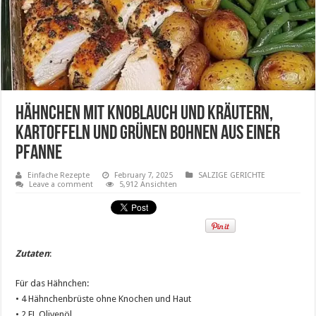
Hähnchen mit Knoblauch und Kräutern,
Kartoffeln und grünen Bohnen aus einer
Pfanne
Einfache Rezepte
February 7, 2025
SALZIGE GERICHTE
Leave a comment
5,912 Ansichten
Zutaten
:
Für das Hähnchen:
• 4 Hähnchenbrüste ohne Knochen und Haut
• 2 EL Olivenöl