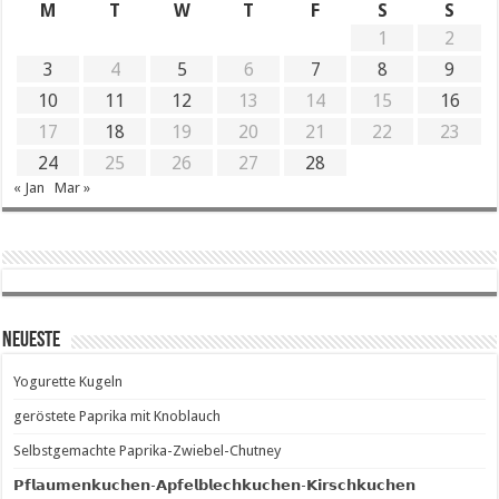
M
T
W
T
F
S
S
1
2
3
4
5
6
7
8
9
10
11
12
13
14
15
16
17
18
19
20
21
22
23
24
25
26
27
28
« Jan
Mar »
Neueste
Yogurette Kugeln
geröstete Paprika mit Knoblauch
Selbstgemachte Paprika-Zwiebel-Chutney
𝗣𝗳𝗹𝗮𝘂𝗺𝗲𝗻𝗸𝘂𝗰𝗵𝗲𝗻-𝗔𝗽𝗳𝗲𝗹𝗯𝗹𝗲𝗰𝗵𝗸𝘂𝗰𝗵𝗲𝗻-𝗞𝗶𝗿𝘀𝗰𝗵𝗸𝘂𝗰𝗵𝗲𝗻