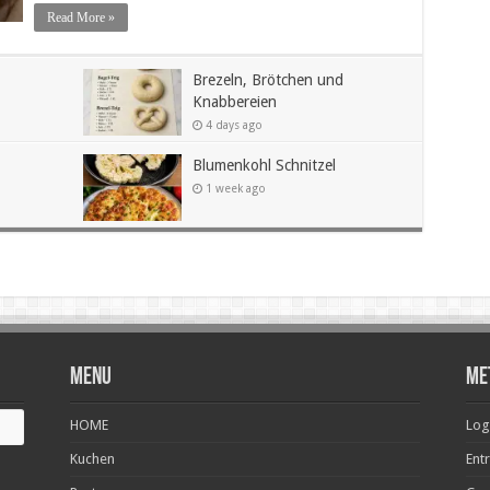
Read More »
Brezeln, Brötchen und
Knabbereien
4 days ago
Blumenkohl Schnitzel
1 week ago
Menu
Me
HOME
Log
Kuchen
Ent