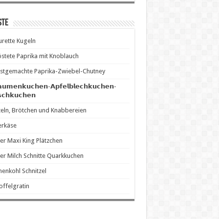
ste
rette Kugeln
stete Paprika mit Knoblauch
stgemachte Paprika-Zwiebel-Chutney
𝗮𝘂𝗺𝗲𝗻𝗸𝘂𝗰𝗵𝗲𝗻-𝗔𝗽𝗳𝗲𝗹𝗯𝗹𝗲𝗰𝗵𝗸𝘂𝗰𝗵𝗲𝗻-
𝘀𝗰𝗵𝗸𝘂𝗰𝗵𝗲𝗻
eln, Brötchen und Knabbereien
erkäse
er Maxi King Plätzchen
er Milch Schnitte Quarkkuchen
enkohl Schnitzel
offelgratin