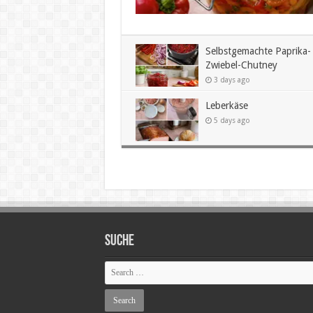
Selbstgemachte Paprika-
Zwiebel-Chutney
3 days ago
Leberkäse
5 days ago
SUCHE