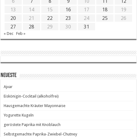
6
7
8
9
10
11
12
13
14
15
16
17
18
19
20
21
22
23
24
25
26
27
28
29
30
31
« Dec
Feb »
Neueste
Ajvar
Eiskönigin-Cocktail (alkoholfrei)
Hausgemachte Kräuter Mayonnaise
Yogurette Kugeln
geröstete Paprika mit Knoblauch
Selbstgemachte Paprika-Zwiebel-Chutney