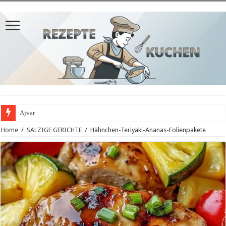
Ajvar
Home
/
SALZIGE GERICHTE
/
Hähnchen-Teriyaki-Ananas-Folienpakete