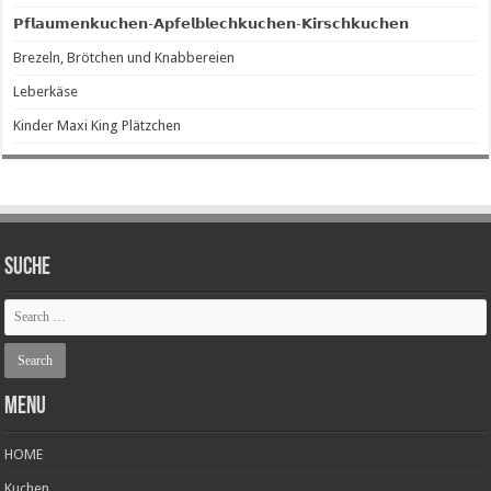
𝗣𝗳𝗹𝗮𝘂𝗺𝗲𝗻𝗸𝘂𝗰𝗵𝗲𝗻-𝗔𝗽𝗳𝗲𝗹𝗯𝗹𝗲𝗰𝗵𝗸𝘂𝗰𝗵𝗲𝗻-𝗞𝗶𝗿𝘀𝗰𝗵𝗸𝘂𝗰𝗵𝗲𝗻
Brezeln, Brötchen und Knabbereien
Leberkäse
Kinder Maxi King Plätzchen
SUCHE
Menu
HOME
Kuchen