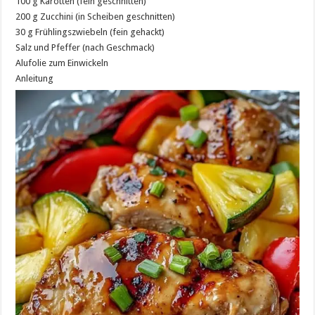
100 g Karotten (fein geschnitten)
200 g Zucchini (in Scheiben geschnitten)
30 g Frühlingszwiebeln (fein gehackt)
Salz und Pfeffer (nach Geschmack)
Alufolie zum Einwickeln
Anleitung