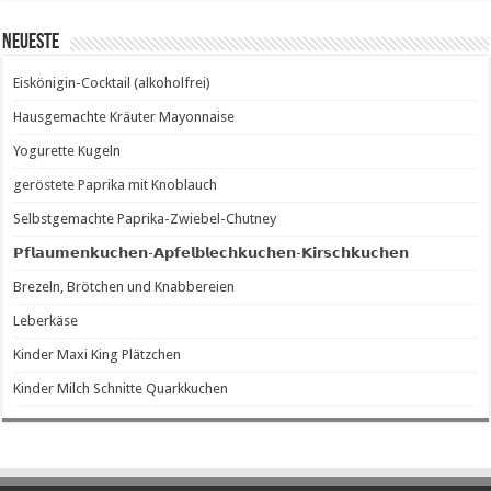
Neueste
Eiskönigin-Cocktail (alkoholfrei)
Hausgemachte Kräuter Mayonnaise
Yogurette Kugeln
geröstete Paprika mit Knoblauch
Selbstgemachte Paprika-Zwiebel-Chutney
𝗣𝗳𝗹𝗮𝘂𝗺𝗲𝗻𝗸𝘂𝗰𝗵𝗲𝗻-𝗔𝗽𝗳𝗲𝗹𝗯𝗹𝗲𝗰𝗵𝗸𝘂𝗰𝗵𝗲𝗻-𝗞𝗶𝗿𝘀𝗰𝗵𝗸𝘂𝗰𝗵𝗲𝗻
Brezeln, Brötchen und Knabbereien
Leberkäse
Kinder Maxi King Plätzchen
Kinder Milch Schnitte Quarkkuchen