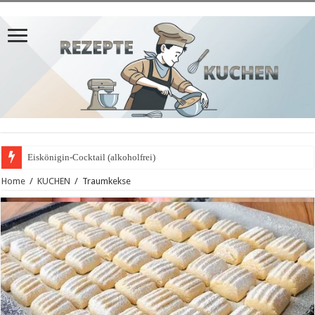
Eiskönigin-Cocktail (alkoholfrei)
Home
/
KUCHEN
/
Traumkekse