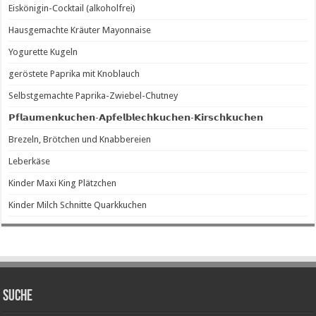
Eiskönigin-Cocktail (alkoholfrei)
Hausgemachte Kräuter Mayonnaise
Yogurette Kugeln
geröstete Paprika mit Knoblauch
Selbstgemachte Paprika-Zwiebel-Chutney
𝗣𝗳𝗹𝗮𝘂𝗺𝗲𝗻𝗸𝘂𝗰𝗵𝗲𝗻-𝗔𝗽𝗳𝗲𝗹𝗯𝗹𝗲𝗰𝗵𝗸𝘂𝗰𝗵𝗲𝗻-𝗞𝗶𝗿𝘀𝗰𝗵𝗸𝘂𝗰𝗵𝗲𝗻
Brezeln, Brötchen und Knabbereien
Leberkäse
Kinder Maxi King Plätzchen
Kinder Milch Schnitte Quarkkuchen
SUCHE