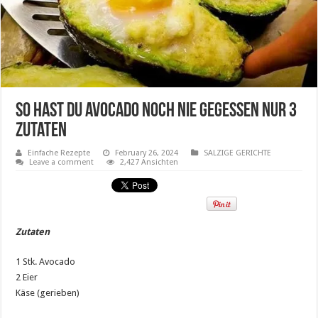
SO hast du Avocado noch nie gegessen nur 3
Zutaten
Einfache Rezepte
February 26, 2024
SALZIGE GERICHTE
Leave a comment
2,427 Ansichten
Zutaten
1 Stk. Avocado
2 Eier
Käse (gerieben)