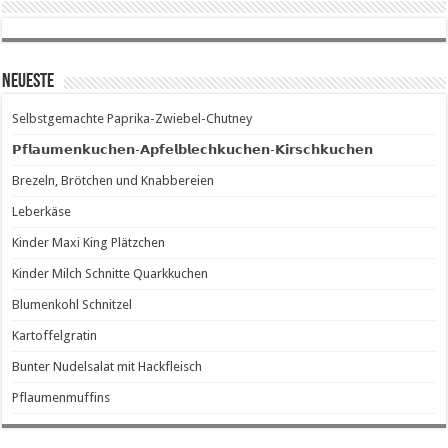
Neueste
Selbstgemachte Paprika-Zwiebel-Chutney
𝗣𝗳𝗹𝗮𝘂𝗺𝗲𝗻𝗸𝘂𝗰𝗵𝗲𝗻-𝗔𝗽𝗳𝗲𝗹𝗯𝗹𝗲𝗰𝗵𝗸𝘂𝗰𝗵𝗲𝗻-𝗞𝗶𝗿𝘀𝗰𝗵𝗸𝘂𝗰𝗵𝗲𝗻
Brezeln, Brötchen und Knabbereien
Leberkäse
Kinder Maxi King Plätzchen
Kinder Milch Schnitte Quarkkuchen
Blumenkohl Schnitzel
Kartoffelgratin
Bunter Nudelsalat mit Hackfleisch
Pflaumenmuffins