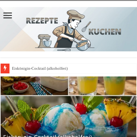
Eiskönigin-Cocktail (alkoholfrei)
𝗣𝗳𝗹𝗮𝘂𝗺𝗲𝗻𝗸𝘂𝗰𝗵𝗲𝗻-𝗔𝗽𝗳𝗲𝗹𝗯𝗹𝗲𝗰𝗵𝗸𝘂𝗰𝗵𝗲𝗻-