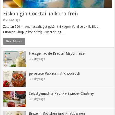
Eiskönigin-Cocktail (alkoholfrei)
2 days ago
Zutaten 500 ml Ananassaft, gut gekühlt 4 Kugeln Vanilleeis 4 EL Blue-
Curaçao-Sirup (alkoholfrei) Zubereitung …
Read More »
Hausgemachte Kräuter Mayonnaise
2 days ago
geröstete Paprika mit Knoblauch
3 days ago
Selbstgemachte Paprika-Zwiebel-Chutney
5 days ago
Brezeln, Brötchen und Knabbereien