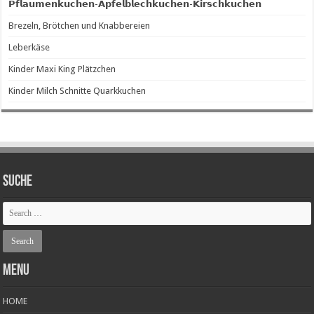
𝗣𝗳𝗹𝗮𝘂𝗺𝗲𝗻𝗸𝘂𝗰𝗵𝗲𝗻-𝗔𝗽𝗳𝗲𝗹𝗯𝗹𝗲𝗰𝗵𝗸𝘂𝗰𝗵𝗲𝗻-𝗞𝗶𝗿𝘀𝗰𝗵𝗸𝘂𝗰𝗵𝗲𝗻
Brezeln, Brötchen und Knabbereien
Leberkäse
Kinder Maxi King Plätzchen
Kinder Milch Schnitte Quarkkuchen
SUCHE
Menu
HOME