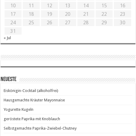
10
11
12
13
14
15
16
17
18
19
20
21
22
23
24
25
26
27
28
29
30
31
« Jul
Neueste
Eiskönigin-Cocktail (alkoholfrei)
Hausgemachte Kräuter Mayonnaise
Yogurette Kugeln
geröstete Paprika mit Knoblauch
Selbstgemachte Paprika-Zwiebel-Chutney