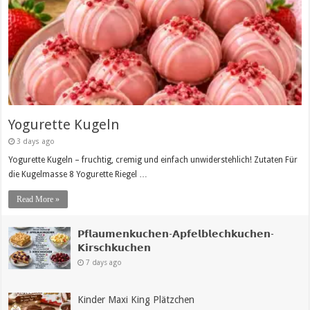
Yogurette Kugeln
3 days ago
Yogurette Kugeln – fruchtig, cremig und einfach unwiderstehlich! Zutaten Für
die Kugelmasse 8 Yogurette Riegel …
Read More »
𝗣𝗳𝗹𝗮𝘂𝗺𝗲𝗻𝗸𝘂𝗰𝗵𝗲𝗻-𝗔𝗽𝗳𝗲𝗹𝗯𝗹𝗲𝗰𝗵𝗸𝘂𝗰𝗵𝗲𝗻-
𝗞𝗶𝗿𝘀𝗰𝗵𝗸𝘂𝗰𝗵𝗲𝗻
7 days ago
Kinder Maxi King Plätzchen