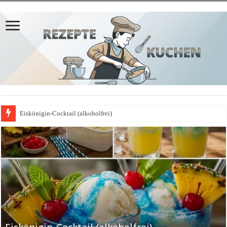
Eiskönigin-Cocktail (alkoholfrei)
𝗣𝗳𝗹𝗮𝘂𝗺𝗲𝗻𝗸𝘂𝗰𝗵𝗲𝗻-𝗔𝗽𝗳𝗲𝗹𝗯𝗹𝗲𝗰𝗵𝗸𝘂𝗰𝗵𝗲𝗻-