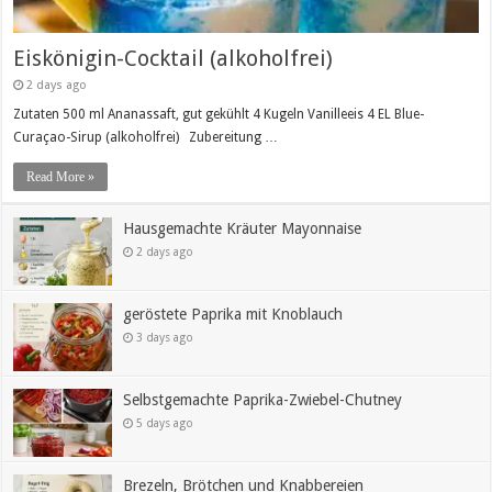
Eiskönigin-Cocktail (alkoholfrei)
2 days ago
Zutaten 500 ml Ananassaft, gut gekühlt 4 Kugeln Vanilleeis 4 EL Blue-
Curaçao-Sirup (alkoholfrei) Zubereitung …
Read More »
Hausgemachte Kräuter Mayonnaise
2 days ago
geröstete Paprika mit Knoblauch
3 days ago
Selbstgemachte Paprika-Zwiebel-Chutney
5 days ago
Brezeln, Brötchen und Knabbereien