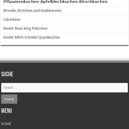
𝗣𝗳𝗹𝗮𝘂𝗺𝗲𝗻𝗸𝘂𝗰𝗵𝗲𝗻-𝗔𝗽𝗳𝗲𝗹𝗯𝗹𝗲𝗰𝗵𝗸𝘂𝗰𝗵𝗲𝗻-𝗞𝗶𝗿𝘀𝗰𝗵𝗸𝘂𝗰𝗵𝗲𝗻
Brezeln, Brötchen und Knabbereien
Leberkäse
Kinder Maxi King Plätzchen
Kinder Milch Schnitte Quarkkuchen
SUCHE
Menu
HOME