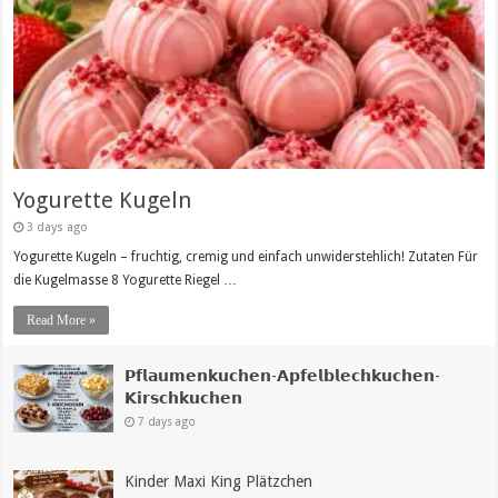
Yogurette Kugeln
3 days ago
Yogurette Kugeln – fruchtig, cremig und einfach unwiderstehlich! Zutaten Für
die Kugelmasse 8 Yogurette Riegel …
Read More »
𝗣𝗳𝗹𝗮𝘂𝗺𝗲𝗻𝗸𝘂𝗰𝗵𝗲𝗻-𝗔𝗽𝗳𝗲𝗹𝗯𝗹𝗲𝗰𝗵𝗸𝘂𝗰𝗵𝗲𝗻-
𝗞𝗶𝗿𝘀𝗰𝗵𝗸𝘂𝗰𝗵𝗲𝗻
7 days ago
Kinder Maxi King Plätzchen