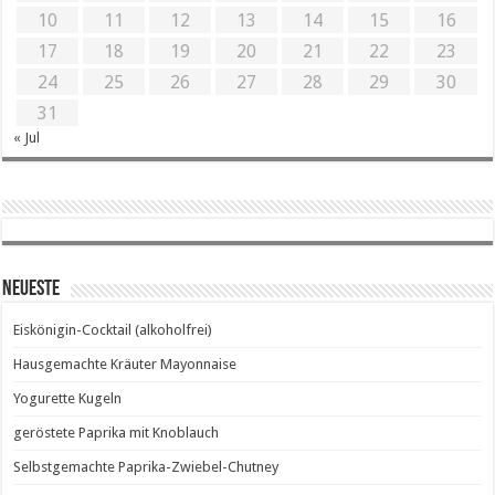
10
11
12
13
14
15
16
17
18
19
20
21
22
23
24
25
26
27
28
29
30
31
« Jul
Neueste
Eiskönigin-Cocktail (alkoholfrei)
Hausgemachte Kräuter Mayonnaise
Yogurette Kugeln
geröstete Paprika mit Knoblauch
Selbstgemachte Paprika-Zwiebel-Chutney