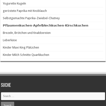
Yogurette Kugeln
geröstete Paprika mit Knoblauch
Selbstgemachte Paprika-Zwiebel-Chutney
𝗣𝗳𝗹𝗮𝘂𝗺𝗲𝗻𝗸𝘂𝗰𝗵𝗲𝗻-𝗔𝗽𝗳𝗲𝗹𝗯𝗹𝗲𝗰𝗵𝗸𝘂𝗰𝗵𝗲𝗻-𝗞𝗶𝗿𝘀𝗰𝗵𝗸𝘂𝗰𝗵𝗲𝗻
Brezeln, Brötchen und Knabbereien
Leberkäse
Kinder Maxi King Plätzchen
Kinder Milch Schnitte Quarkkuchen
SUCHE