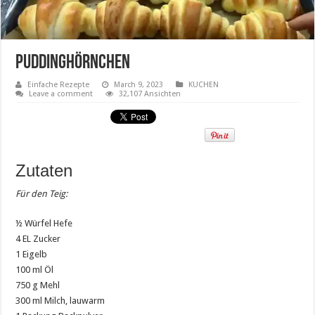
Puddinghörnchen
Einfache Rezepte
March 9, 2023
KUCHEN
Leave a comment
32,107 Ansichten
Zutaten
Für den Teig:
½ Würfel Hefe
4 EL Zucker
1 Eigelb
100 ml Öl
750 g Mehl
300 ml Milch, lauwarm