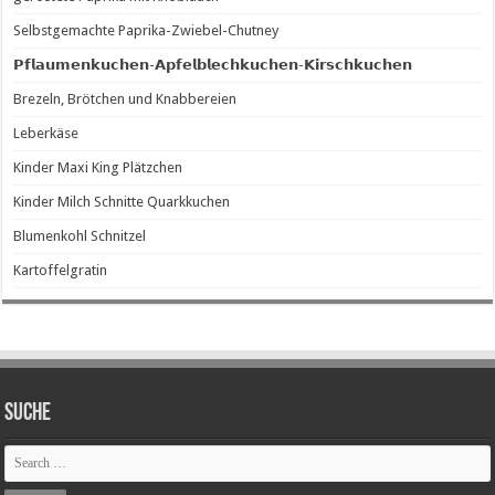
Selbstgemachte Paprika-Zwiebel-Chutney
𝗣𝗳𝗹𝗮𝘂𝗺𝗲𝗻𝗸𝘂𝗰𝗵𝗲𝗻-𝗔𝗽𝗳𝗲𝗹𝗯𝗹𝗲𝗰𝗵𝗸𝘂𝗰𝗵𝗲𝗻-𝗞𝗶𝗿𝘀𝗰𝗵𝗸𝘂𝗰𝗵𝗲𝗻
Brezeln, Brötchen und Knabbereien
Leberkäse
Kinder Maxi King Plätzchen
Kinder Milch Schnitte Quarkkuchen
Blumenkohl Schnitzel
Kartoffelgratin
SUCHE