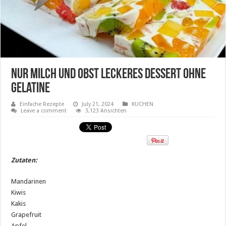
Nur Milch und Obst Leckeres Dessert ohne
Gelatine
Einfache Rezepte
July 21, 2024
KUCHEN
Leave a comment
3,123 Ansichten
Zutaten:
Mandarinen
Kiwis
Kakis
Grapefruit
Apfel