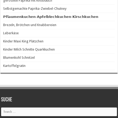
geröstete Paprika mit Knoblauch
Selbstgemachte Paprika-Zwiebel-Chutney
𝗣𝗳𝗹𝗮𝘂𝗺𝗲𝗻𝗸𝘂𝗰𝗵𝗲𝗻-𝗔𝗽𝗳𝗲𝗹𝗯𝗹𝗲𝗰𝗵𝗸𝘂𝗰𝗵𝗲𝗻-𝗞𝗶𝗿𝘀𝗰𝗵𝗸𝘂𝗰𝗵𝗲𝗻
Brezeln, Brötchen und Knabbereien
Leberkäse
Kinder Maxi King Plätzchen
Kinder Milch Schnitte Quarkkuchen
Blumenkohl Schnitzel
Kartoffelgratin
SUCHE