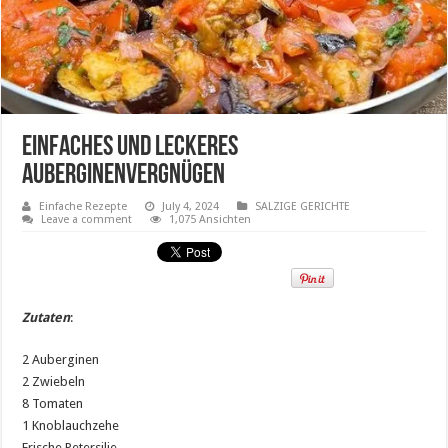
Einfaches und leckeres
Auberginenvergnügen
Einfache Rezepte
July 4, 2024
SALZIGE GERICHTE
Leave a comment
1,075 Ansichten
Zutaten
:
2 Auberginen
2 Zwiebeln
8 Tomaten
1 Knoblauchzehe
Frische Petersilie