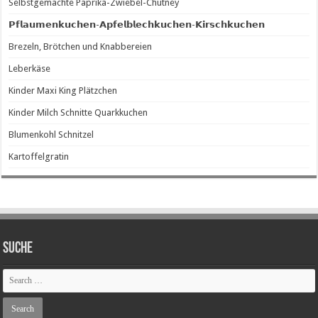
Selbstgemachte Paprika-Zwiebel-Chutney
𝗣𝗳𝗹𝗮𝘂𝗺𝗲𝗻𝗸𝘂𝗰𝗵𝗲𝗻-𝗔𝗽𝗳𝗲𝗹𝗯𝗹𝗲𝗰𝗵𝗸𝘂𝗰𝗵𝗲𝗻-𝗞𝗶𝗿𝘀𝗰𝗵𝗸𝘂𝗰𝗵𝗲𝗻
Brezeln, Brötchen und Knabbereien
Leberkäse
Kinder Maxi King Plätzchen
Kinder Milch Schnitte Quarkkuchen
Blumenkohl Schnitzel
Kartoffelgratin
SUCHE