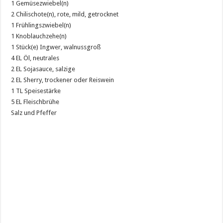
1 Gemüsezwiebel(n)
2 Chilischote(n), rote, mild, getrocknet
1 Frühlingszwiebel(n)
1 Knoblauchzehe(n)
1 Stück(e) Ingwer, walnussgroß
4 EL Öl, neutrales
2 EL Sojasauce, salzige
2 EL Sherry, trockener oder Reiswein
1 TL Speisestärke
5 EL Fleischbrühe
Salz und Pfeffer