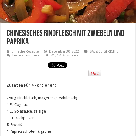
Chinesisches Rindfleisch mit Zwiebeln und
Paprika
Einfache Rezepte
December 30, 2022
SALZIGE GERICHTE
Leave a comment
41,734 Ansichten
Zutaten Für 4 Portionen:
250 g Rindfleisch, mageres (Steakfleisch)
1 EL Cognac
1 EL Sojasauce, salzige
1 TL Backpulver
½ Eiweiß
1 Paprikaschote(n), grüne