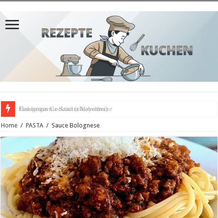
Hausgemachte Kräuter Mayonnaise
Home
/
PASTA
/
Sauce Bolognese