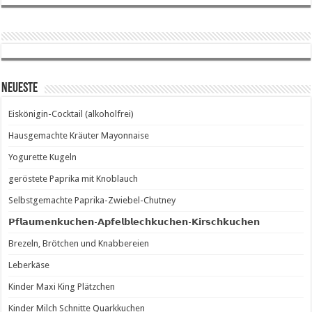
Neueste
Eiskönigin-Cocktail (alkoholfrei)
Hausgemachte Kräuter Mayonnaise
Yogurette Kugeln
geröstete Paprika mit Knoblauch
Selbstgemachte Paprika-Zwiebel-Chutney
𝗣𝗳𝗹𝗮𝘂𝗺𝗲𝗻𝗸𝘂𝗰𝗵𝗲𝗻-𝗔𝗽𝗳𝗲𝗹𝗯𝗹𝗲𝗰𝗵𝗸𝘂𝗰𝗵𝗲𝗻-𝗞𝗶𝗿𝘀𝗰𝗵𝗸𝘂𝗰𝗵𝗲𝗻
Brezeln, Brötchen und Knabbereien
Leberkäse
Kinder Maxi King Plätzchen
Kinder Milch Schnitte Quarkkuchen