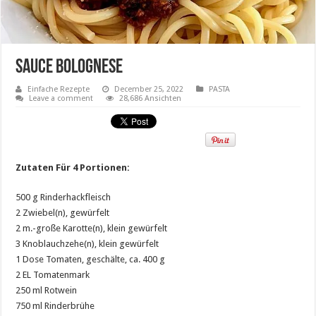
Sauce Bolognese
Einfache Rezepte
December 25, 2022
PASTA
Leave a comment
28,686 Ansichten
Zutaten Für 4 Portionen:
500 g Rinderhackfleisch
2 Zwiebel(n), gewürfelt
2 m.-große Karotte(n), klein gewürfelt
3 Knoblauchzehe(n), klein gewürfelt
1 Dose Tomaten, geschälte, ca. 400 g
2 EL Tomatenmark
250 ml Rotwein
750 ml Rinderbrühe