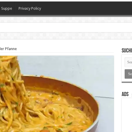
Suppe
Privacy Policy
h
er Pfanne
SUCH
ADS