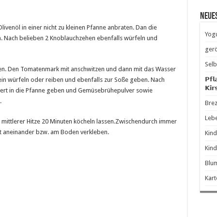
Neue
ivenöl in einer nicht zu kleinen Pfanne anbraten. Dan die
Yogu
n. Nach belieben 2 Knoblauchzehen ebenfalls würfeln und
gerö
Selb
rzen. Den Tomatenmark mit anschwitzen und dann mit das Wasser
𝗣𝗳𝗹
ein würfeln oder reiben und ebenfalls zur Soße geben. Nach
𝗞𝗶𝗿
iert in die Pfanne geben und Gemüsebrühepulver sowie
.
Brez
Leb
i mittlerer Hitze 20 Minuten köcheln lassen.Zwischendurch immer
ht aneinander bzw. am Boden verkleben.
Kind
Kind
Blum
Kart