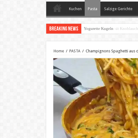
Kuchen
Pasta
Salzige Gerichte
Breaking News
geröstete Paprika mit Knoblauc
Home
/
PASTA
/
Champignons Spaghetti aus d