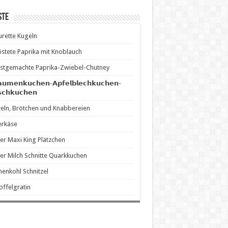
ste
rette Kugeln
stete Paprika mit Knoblauch
stgemachte Paprika-Zwiebel-Chutney
𝗮𝘂𝗺𝗲𝗻𝗸𝘂𝗰𝗵𝗲𝗻-𝗔𝗽𝗳𝗲𝗹𝗯𝗹𝗲𝗰𝗵𝗸𝘂𝗰𝗵𝗲𝗻-
𝘀𝗰𝗵𝗸𝘂𝗰𝗵𝗲𝗻
eln, Brötchen und Knabbereien
erkäse
er Maxi King Plätzchen
er Milch Schnitte Quarkkuchen
enkohl Schnitzel
offelgratin