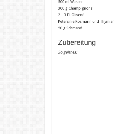
500 ml Wasser
300 g Champignons
2 – 3 EL Olivenöl
Petersiilie,Rosmarin und Thymian
50 g Schmand
Zubereitung
So geht es: