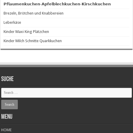
𝗣𝗳𝗹𝗮𝘂𝗺𝗲𝗻𝗸𝘂𝗰𝗵𝗲𝗻-𝗔𝗽𝗳𝗲𝗹𝗯𝗹𝗲𝗰𝗵𝗸𝘂𝗰𝗵𝗲𝗻-𝗞𝗶𝗿𝘀𝗰𝗵𝗸𝘂𝗰𝗵𝗲𝗻
Brezeln, Brötchen und Knabbereien
Leberkäse
Kinder Maxi King Plätzchen
Kinder Milch Schnitte Quarkkuchen
SUCHE
Menu
HOME