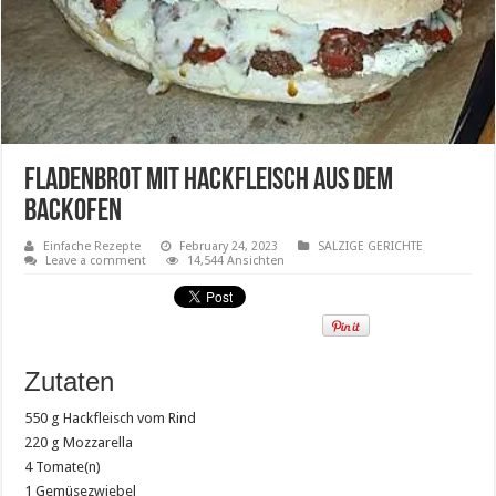
Fladenbrot mit Hackfleisch aus dem
Backofen
Einfache Rezepte
February 24, 2023
SALZIGE GERICHTE
Leave a comment
14,544 Ansichten
Zutaten
550 g Hackfleisch vom Rind
220 g Mozzarella
4 Tomate(n)
1 Gemüsezwiebel