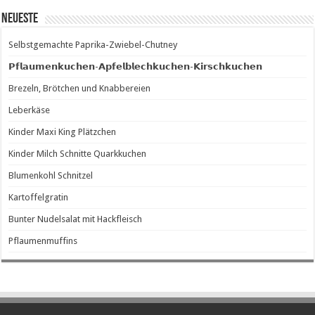
Neueste
Selbstgemachte Paprika-Zwiebel-Chutney
𝗣𝗳𝗹𝗮𝘂𝗺𝗲𝗻𝗸𝘂𝗰𝗵𝗲𝗻-𝗔𝗽𝗳𝗲𝗹𝗯𝗹𝗲𝗰𝗵𝗸𝘂𝗰𝗵𝗲𝗻-𝗞𝗶𝗿𝘀𝗰𝗵𝗸𝘂𝗰𝗵𝗲𝗻
Brezeln, Brötchen und Knabbereien
Leberkäse
Kinder Maxi King Plätzchen
Kinder Milch Schnitte Quarkkuchen
Blumenkohl Schnitzel
Kartoffelgratin
Bunter Nudelsalat mit Hackfleisch
Pflaumenmuffins