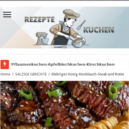
𝗣𝗳𝗹𝗮𝘂𝗺𝗲𝗻𝗸𝘂𝗰𝗵𝗲𝗻-𝗔𝗽𝗳𝗲𝗹𝗯𝗹𝗲𝗰𝗵𝗸𝘂𝗰𝗵𝗲𝗻-𝗞𝗶𝗿𝘀𝗰𝗵𝗸𝘂𝗰𝗵𝗲𝗻
Home
/
SALZIGE GERICHTE
/
Klebriges Honig-Knoblauch-Steak und Rotini