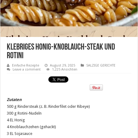
Klebriges Honig-Knoblauch-Steak und
Rotini
Einfache Rezepte
August 29, 2025
SALZIGE GERICHTE
Leave a comment
1,225 Ansichten
Zutaten
500 g Rindersteak (z. B. Rinderfilet oder Ribeye)
300 g Rotini-Nudeln
4 EL Honig
4 Knoblauchzehen (gehackt)
3 EL Sojasauce