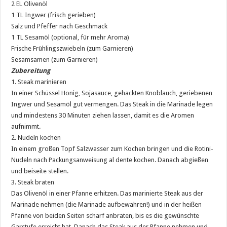
2 EL Olivenöl
1 TL Ingwer (frisch gerieben)
Salz und Pfeffer nach Geschmack
1 TL Sesamöl (optional, für mehr Aroma)
Frische Frühlingszwiebeln (zum Garnieren)
Sesamsamen (zum Garnieren)
Zubereitung
1. Steak marinieren
In einer Schüssel Honig, Sojasauce, gehackten Knoblauch, geriebenen
Ingwer und Sesamöl gut vermengen. Das Steak in die Marinade legen
und mindestens 30 Minuten ziehen lassen, damit es die Aromen
aufnimmt.
2. Nudeln kochen
In einem großen Topf Salzwasser zum Kochen bringen und die Rotini-
Nudeln nach Packungsanweisung al dente kochen. Danach abgießen
und beiseite stellen.
3. Steak braten
Das Olivenöl in einer Pfanne erhitzen. Das marinierte Steak aus der
Marinade nehmen (die Marinade aufbewahren!) und in der heißen
Pfanne von beiden Seiten scharf anbraten, bis es die gewünschte
Garstufe erreicht hat. Danach das Steak aus der Pfanne nehmen und