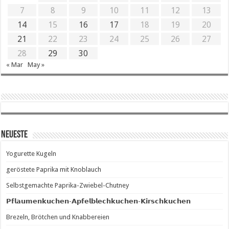
7
8
9
10
11
12
13
14
15
16
17
18
19
20
21
22
23
24
25
26
27
28
29
30
« Mar
May »
Neueste
Yogurette Kugeln
geröstete Paprika mit Knoblauch
Selbstgemachte Paprika-Zwiebel-Chutney
𝗣𝗳𝗹𝗮𝘂𝗺𝗲𝗻𝗸𝘂𝗰𝗵𝗲𝗻-𝗔𝗽𝗳𝗲𝗹𝗯𝗹𝗲𝗰𝗵𝗸𝘂𝗰𝗵𝗲𝗻-𝗞𝗶𝗿𝘀𝗰𝗵𝗸𝘂𝗰𝗵𝗲𝗻
Brezeln, Brötchen und Knabbereien