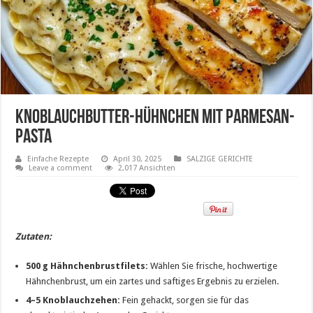
Knoblauchbutter-Hühnchen mit Parmesan-
Pasta
Einfache Rezepte
April 30, 2025
SALZIGE GERICHTE
Leave a comment
2,017 Ansichten
Zutaten:
500 g
Hähnchenbrustfilets:
Wählen Sie frische, hochwertige
Hähnchenbrust, um ein zartes und saftiges Ergebnis zu erzielen.
4
–
5
Knoblauchzehen:
Fein gehackt, sorgen sie für das