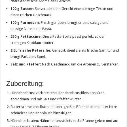
charakteristische Aroma des Gerichts.
100 g
Butter:
Sie verleiht dem Gericht eine cremige Textur und
einen reichen Geschmack.
100 g
Parmesan:
Frisch gerieben, bringt er eine salzige und
nussige Note in die Pasta.
250 g
Fettuccine:
Diese Pasta-Sorte passt perfekt zu der
cremigen Knoblauchbutter.
2
EL frische Petersilie:
Gehackt, dient sie als frische Garnitur und
bringt Farbe ins Spiel.
Salz und Pfeffer:
Nach Geschmack, um die Aromen zu verstärken.
Zubereitung:
Hähnchenbrust vorbereiten: Hähnchenbrustfilets abspülen,
abtrocknen und mit Salz und Pfeffer würzen.
Butter schmelzen: Butter in einer großen Pfanne bei mittlerer Hitze
schmelzen und Knoblauch hinzufügen.
Hähnchen braten: Hähnchenbrustfilets in die Pfanne geben und auf
jeder Seite 6-7 Minuten braten.