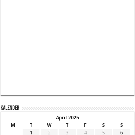
KALENDER
April 2025
M
T
W
T
F
S
S
1
2
3
4
5
6