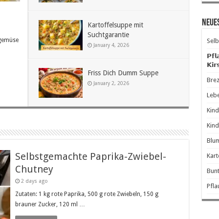
Neue
Kartoffelsuppe mit
Suchtgarantie
ngemüse
Selb
January 4, 2026
𝗣𝗳𝗹
𝗞𝗶𝗿
Friss Dich Dumm Suppe
Brez
January 2, 2026
Leb
Kind
Kind
Blum
Selbstgemachte Paprika-Zwiebel-
Kart
Chutney
Bunt
2 days ago
Pfl
Zutaten: 1 kg rote Paprika, 500 g rote Zwiebeln, 150 g
brauner Zucker, 120 ml …