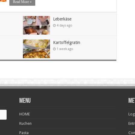
Read More »
Leberkäse
4 days ago
Kartoffelgratin
1 week ago
Menu
Me
HOME
Log
Kuchen
Ent
Pasta
Com