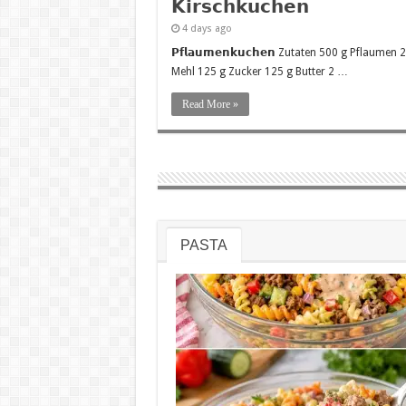
𝗞𝗶𝗿𝘀𝗰𝗵𝗸𝘂𝗰𝗵𝗲𝗻
4 days ago
𝗣𝗳𝗹𝗮𝘂𝗺𝗲𝗻𝗸𝘂𝗰𝗵𝗲𝗻 Zutaten 500 g Pflaumen 
Mehl 125 g Zucker 125 g Butter 2 …
Read More »
PASTA