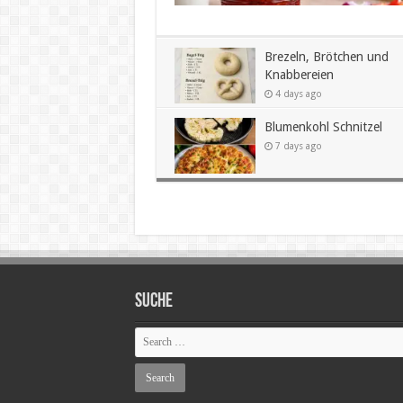
Brezeln, Brötchen und
Knabbereien
4 days ago
Blumenkohl Schnitzel
7 days ago
SUCHE