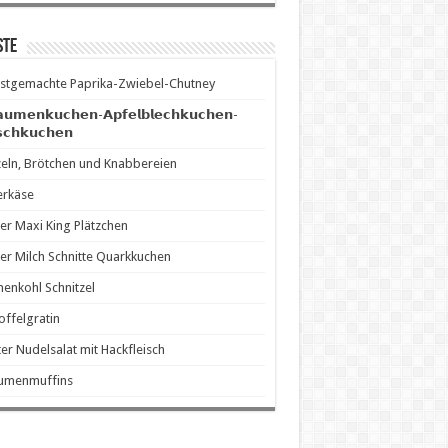
ste
stgemachte Paprika-Zwiebel-Chutney
𝗮𝘂𝗺𝗲𝗻𝗸𝘂𝗰𝗵𝗲𝗻-𝗔𝗽𝗳𝗲𝗹𝗯𝗹𝗲𝗰𝗵𝗸𝘂𝗰𝗵𝗲𝗻-
𝘀𝗰𝗵𝗸𝘂𝗰𝗵𝗲𝗻
eln, Brötchen und Knabbereien
erkäse
er Maxi King Plätzchen
er Milch Schnitte Quarkkuchen
enkohl Schnitzel
offelgratin
er Nudelsalat mit Hackfleisch
aumenmuffins