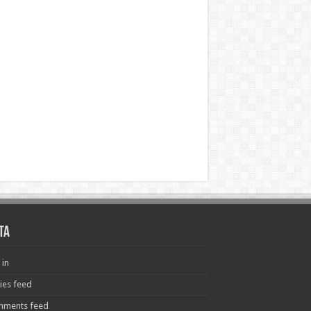
ta
 in
ries feed
ments feed