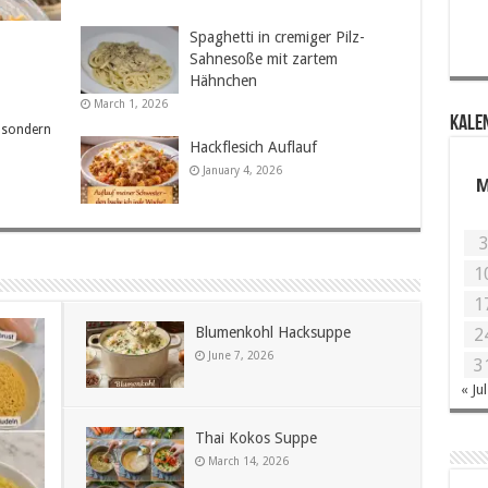
Spaghetti in cremiger Pilz-
Sahnesoße mit zartem
Hähnchen
March 1, 2026
KALE
, sondern
Hackflesich Auflauf
January 4, 2026
1
1
Blumenkohl Hacksuppe
2
June 7, 2026
3
« Jul
Thai Kokos Suppe
March 14, 2026