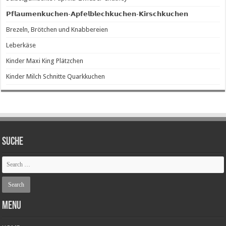
𝗣𝗳𝗹𝗮𝘂𝗺𝗲𝗻𝗸𝘂𝗰𝗵𝗲𝗻-𝗔𝗽𝗳𝗲𝗹𝗯𝗹𝗲𝗰𝗵𝗸𝘂𝗰𝗵𝗲𝗻-𝗞𝗶𝗿𝘀𝗰𝗵𝗸𝘂𝗰𝗵𝗲𝗻
Brezeln, Brötchen und Knabbereien
Leberkäse
Kinder Maxi King Plätzchen
Kinder Milch Schnitte Quarkkuchen
SUCHE
Menu