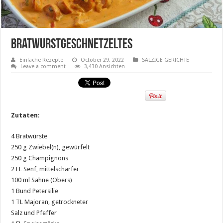
Bratwurstgeschnetzeltes
Einfache Rezepte
October 29, 2022
SALZIGE GERICHTE
Leave a comment
3,430 Ansichten
Zutaten
:
4 Bratwürste
250 g Zwiebel(n), gewürfelt
250 g Champignons
2 EL Senf, mittelscharfer
100 ml Sahne (Obers)
1 Bund Petersilie
1 TL Majoran, getrockneter
Salz und Pfeffer