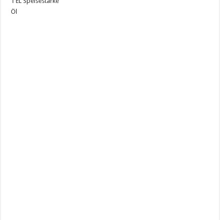
1 EL Speisestärke
Öl