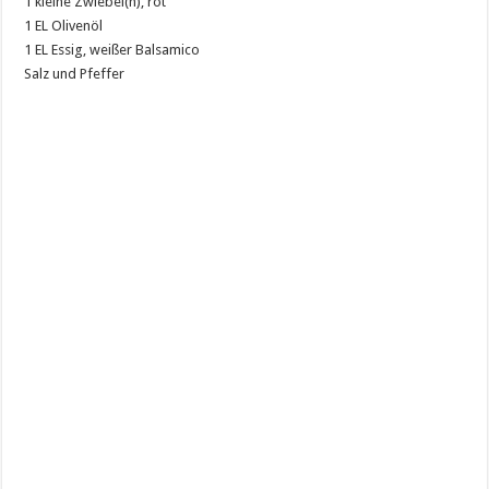
1 kleine Zwiebel(n), rot
1 EL Olivenöl
1 EL Essig, weißer Balsamico
Salz und Pfeffer