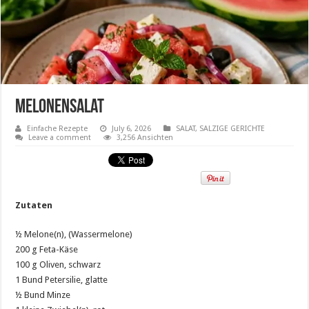
Melonensalat
Einfache Rezepte
July 6, 2026
SALAT
,
SALZIGE GERICHTE
Leave a comment
3,256 Ansichten
Zutaten
½ Melone(n), (Wassermelone)
200 g Feta-Käse
100 g Oliven, schwarz
1 Bund Petersilie, glatte
½ Bund Minze