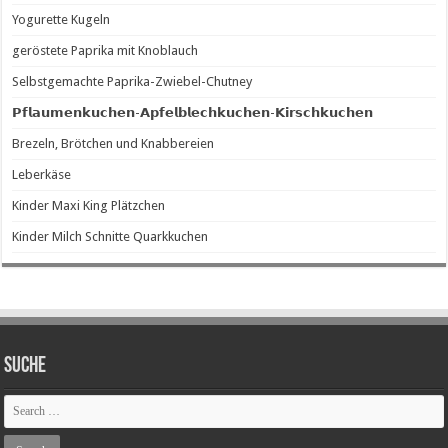
Yogurette Kugeln
geröstete Paprika mit Knoblauch
Selbstgemachte Paprika-Zwiebel-Chutney
𝗣𝗳𝗹𝗮𝘂𝗺𝗲𝗻𝗸𝘂𝗰𝗵𝗲𝗻-𝗔𝗽𝗳𝗲𝗹𝗯𝗹𝗲𝗰𝗵𝗸𝘂𝗰𝗵𝗲𝗻-𝗞𝗶𝗿𝘀𝗰𝗵𝗸𝘂𝗰𝗵𝗲𝗻
Brezeln, Brötchen und Knabbereien
Leberkäse
Kinder Maxi King Plätzchen
Kinder Milch Schnitte Quarkkuchen
SUCHE