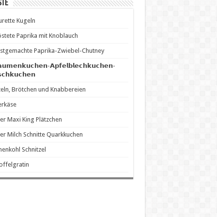
ste
rette Kugeln
stete Paprika mit Knoblauch
stgemachte Paprika-Zwiebel-Chutney
𝗮𝘂𝗺𝗲𝗻𝗸𝘂𝗰𝗵𝗲𝗻-𝗔𝗽𝗳𝗲𝗹𝗯𝗹𝗲𝗰𝗵𝗸𝘂𝗰𝗵𝗲𝗻-
𝘀𝗰𝗵𝗸𝘂𝗰𝗵𝗲𝗻
eln, Brötchen und Knabbereien
erkäse
er Maxi King Plätzchen
er Milch Schnitte Quarkkuchen
enkohl Schnitzel
offelgratin