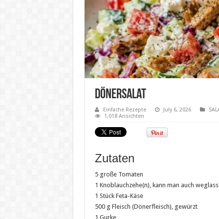
Dönersalat
Einfache Rezepte
July 6, 2026
SAL
1,018 Ansichten
Zutaten
5 große Tomaten
1 Knoblauchzehe(n), kann man auch weglas
1 Stück Feta-Käse
500 g Fleisch (Dönerfleisch), gewürzt
1 Gurke