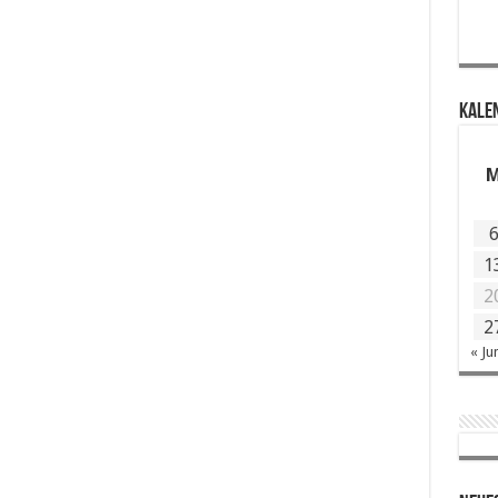
KALE
1
2
2
« Ju