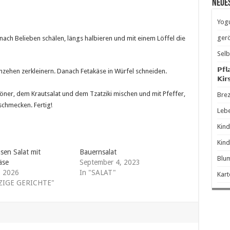
Neue
Yogu
gerö
nach Belieben schälen, längs halbieren und mit einem Löffel die
Selb
𝗣𝗳𝗹
hzehen zerkleinern. Danach Fetakäse in Würfel schneiden.
𝗞𝗶𝗿
 Döner, dem Krautsalat und dem Tzatziki mischen und mit Pfeffer,
Brez
schmecken. Fertig!
Leb
Kind
Kind
sen Salat mit
Bauernsalat
Blum
äse
September 4, 2023
, 2026
In "SALAT"
Kart
LZIGE GERICHTE"