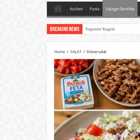
Kuchen
Pasta
Salzige Gerichte
Breaking News
Yogurette Kugeln
Home
/
SALAT
/
Dönersalat